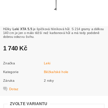
Hůlky
Leki XTA 5.5
je špičková hliníková hůl. S 214 gramy a délkou
140 cm je jen o málo těžší než karbonová hůl a má tedy podobně
dobrou odezvu švihu.
1 740 Kč
Značka
Leki
Kategorie
Běžkařské hole
Záruka
2 roky
Dotaz
ZVOLTE VARIANTU