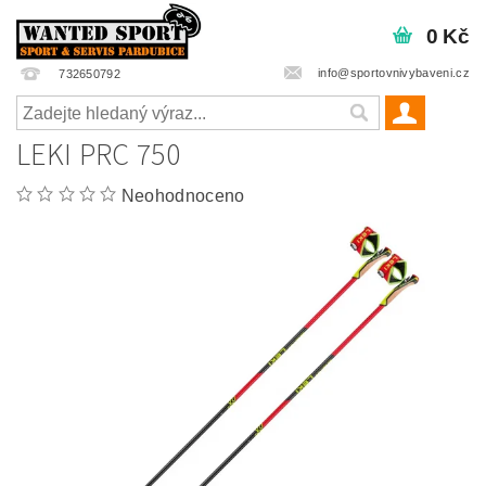
0 Kč
info@sportovnivybaveni.cz
732650792
LEKI PRC 750
Neohodnoceno