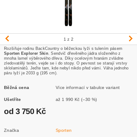
1
z 2
Rozšiřuje rodinu BackCountry o běžeckou lyži s tulením pásem
Sporten Explorer Skin
. Sendvič dřevěného jádra složeného z
mnoha lamel výběrového dřeva. Díky ocelovým hranám zvládne
zledovatělý terén, vejde se i do stopy. O pevnost se starají vrstvy
sklolaminátů. Jeďte tam, kde nebyl nikdo před vámi. Váha jednoho
páru lyží je 2033 g (195 cm).
Běžná cena
Více informací v tabulce variant
Ušetříte
až
1 990 Kč
(–30 %)
od 3 750 Kč
Značka
Sporten