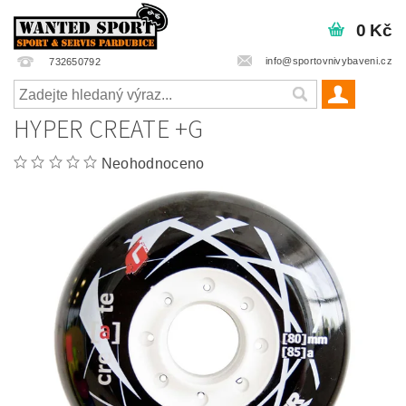
0 Kč
info@sportovnivybaveni.cz
732650792
HYPER CREATE +G
Neohodnoceno