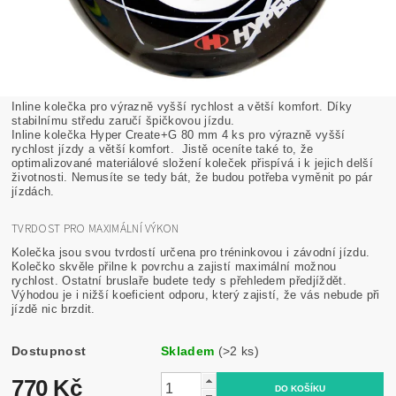
Inline kolečka pro výrazně vyšší rychlost a větší komfort. Díky
stabilnímu středu zaručí špičkovou jízdu.
Inline kolečka Hyper Create+G 80 mm 4 ks pro výrazně vyšší
rychlost jízdy a větší komfort. Jistě oceníte také to, že
optimalizované materiálové složení koleček přispívá i k jejich delší
životnosti. Nemusíte se tedy bát, že budou potřeba vyměnit po pár
jízdách.
TVRDOST PRO MAXIMÁLNÍ VÝKON
Kolečka jsou svou tvrdostí určena pro tréninkovou i závodní jízdu.
Kolečko skvěle přilne k povrchu a zajistí maximální možnou
rychlost. Ostatní bruslaře budete tedy s přehledem předjíždět.
Výhodou je i nižší koeficient odporu, který zajistí, že vás nebude při
jízdě nic brzdit.
Dostupnost
Skladem
(>2 ks)
770 Kč