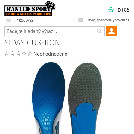
0 Kč
info@sportovnivybaveni.cz
732650792
SIDAS CUSHION
Neohodnoceno