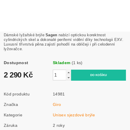
Dámské lyžařské brýle
Sagen
nabízí optickou korektnost
cylindrických skel a dokonalé periferní vidění díky technologii EXV.
Luxusní třívrstvá pěna zajistí pohodlí na obličeji i při celodenní
lyžovačce.
Dostupnost
Skladem
(1 ks)
2 290 Kč
Kód produktu
14981
Značka
Giro
Kategorie
Unisex sjezdové brýle
Záruka
2 roky