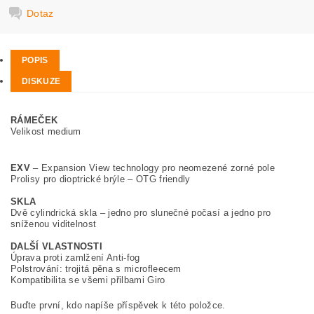
Dotaz
POPIS
DISKUZE
RÁMEČEK
Velikost medium
EXV
– Expansion View technology pro neomezené zorné pole
Prolisy pro dioptrické brýle – OTG friendly
SKLA
Dvě cylindrická skla – jedno pro slunečné počasí a jedno pro
sníženou viditelnost
DALŠÍ VLASTNOSTI
Úprava proti zamlžení Anti-fog
Polstrování: trojitá pěna s microfleecem
Kompatibilita se všemi přilbami Giro
Buďte první, kdo napíše příspěvek k této položce.