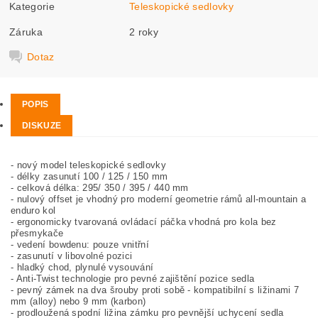
Kategorie
Teleskopické sedlovky
Záruka
2 roky
Dotaz
POPIS
DISKUZE
- nový model teleskopické sedlovky
- délky zasunutí 100 / 125 / 150 mm
- celková délka: 295/ 350 / 395 / 440 mm
- nulový offset je vhodný pro moderní geometrie rámů all-mountain a
enduro kol
- ergonomicky tvarovaná ovládací páčka vhodná pro kola bez
přesmykače
- vedení bowdenu: pouze vnitřní
- zasunutí v libovolné pozici
- hladký chod, plynulé vysouvání
- Anti-Twist technologie pro pevné zajištění pozice sedla
- pevný zámek na dva šrouby proti sobě - kompatibilní s ližinami 7
mm (alloy) nebo 9 mm (karbon)
- prodloužená spodní ližina zámku pro pevnější uchycení sedla