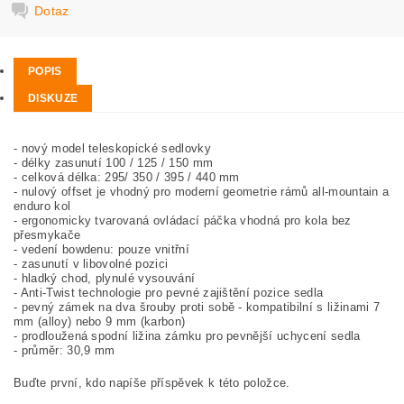
Dotaz
POPIS
DISKUZE
- nový model teleskopické sedlovky
- délky zasunutí 100 / 125 / 150 mm
- celková délka: 295/ 350 / 395 / 440 mm
- nulový offset je vhodný pro moderní geometrie rámů all-mountain a
enduro kol
- ergonomicky tvarovaná ovládací páčka vhodná pro kola bez
přesmykače
- vedení bowdenu: pouze vnitřní
- zasunutí v libovolné pozici
- hladký chod, plynulé vysouvání
- Anti-Twist technologie pro pevné zajištění pozice sedla
- pevný zámek na dva šrouby proti sobě - kompatibilní s ližinami 7
mm (alloy) nebo 9 mm (karbon)
- prodloužená spodní ližina zámku pro pevnější uchycení sedla
- průměr: 30,9 mm
Buďte první, kdo napíše příspěvek k této položce.