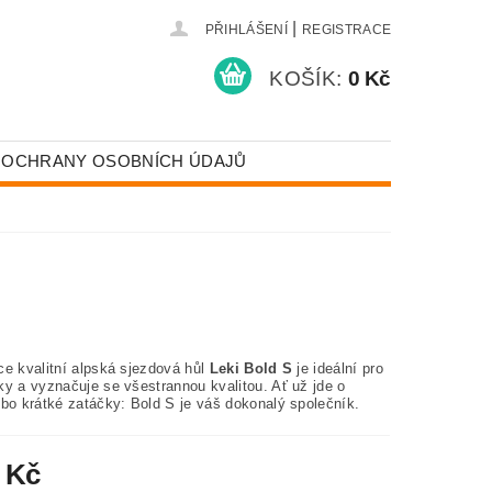
|
PŘIHLÁŠENÍ
REGISTRACE
KOŠÍK:
0 Kč
 OCHRANY OSOBNÍCH ÚDAJŮ
ce kvalitní alpská sjezdová hůl
Leki Bold S
je ideální pro
ky a vyznačuje se všestrannou kvalitou. Ať už jde o
ebo krátké zatáčky: Bold S je váš dokonalý společník.
 Kč