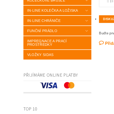
KOLEČKOVÉ BRUSLE
IN-LINE KOLEČKA A LOŽISKA
DISKU
IN-LINE CHRÁNIČE
FUNČNÍ PRÁDLO
Buďte prv
IMPREGNACE A PRACÍ
Přid
PROSTŘEDKY
VLOŽKY SIDAS
PŘIJÍMÁME ONLINE PLATBY
TOP 10