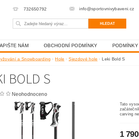
info@sportovnivybaveni.cz
732650792
APIŠTE NÁM
OBCHODNÍ PODMÍNKY
PODMÍNKY
Lyžování a Snowboarding
Hole
Sjezdové hole
Leki Bold S
KI BOLD S
Neohodnoceno
Tato vyso
začáteční
carving n
1 790