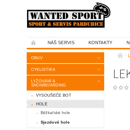
NÁŠ SERVIS
KONTAKTY
N
OBUV
LE
CYKLISTIKA
LYŽOVÁNÍ A
SNOWBOARDING
VYSOUŠEČE BOT
HOLE
Běžkařské hole
Sjezdové hole