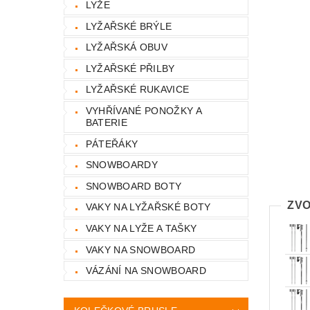
LYŽE
LYŽAŘSKÉ BRÝLE
LYŽAŘSKÁ OBUV
LYŽAŘSKÉ PŘILBY
LYŽAŘSKÉ RUKAVICE
VYHŘÍVANÉ PONOŽKY A
BATERIE
PÁTEŘÁKY
SNOWBOARDY
SNOWBOARD BOTY
ZVO
VAKY NA LYŽAŘSKÉ BOTY
VAKY NA LYŽE A TAŠKY
VAKY NA SNOWBOARD
VÁZÁNÍ NA SNOWBOARD