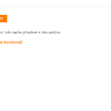
ZE
ní, kdo napíše příspěvek k této položce.
at komentář