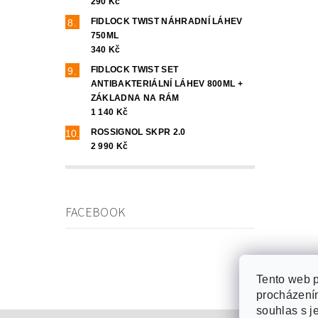
290 Kč
FIDLOCK TWIST NÁHRADNÍ LÁHEV
750ML
340 Kč
FIDLOCK TWIST SET
ANTIBAKTERIÁLNÍ LÁHEV 800ML +
ZÁKLADNA NA RÁM
1 140 Kč
ROSSIGNOL SKPR 2.0
2 990 Kč
FACEBOOK
Tento web p
procházením
souhlas s j