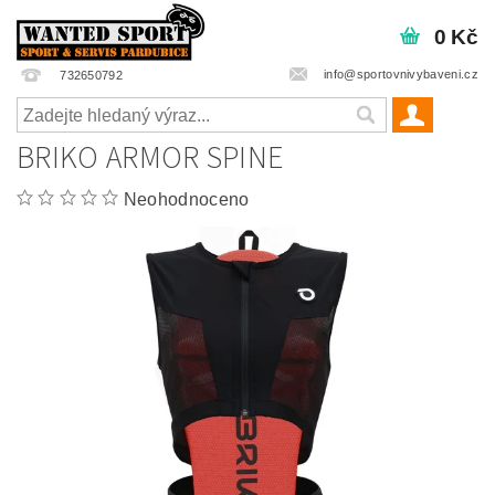
0 Kč
info@sportovnivybaveni.cz
732650792
BRIKO ARMOR SPINE
Neohodnoceno