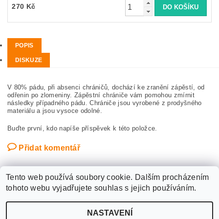
270 Kč
POPIS
DISKUZE
V 80% pádu, při absenci chráničů, dochází ke zranění zápěstí, od
odřenin po zlomeniny. Zápěstní chrániče vám pomohou zmírnit
následky případného pádu. Chrániče jsou vyrobené z prodyšného
materiálu a jsou vysoce odolné.
Buďte první, kdo napíše příspěvek k této položce.
Přidat komentář
Tento web používá soubory cookie. Dalším procházením
tohoto webu vyjadřujete souhlas s jejich používáním.
Upravit nastavení
2026 ©
WANTED SPORT PARDUBICE
, všechna práva vyhrazena
NASTAVENÍ