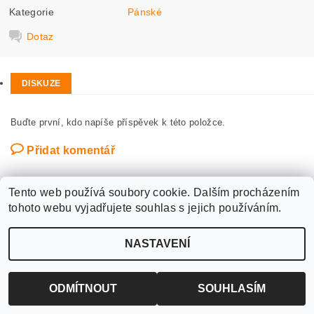
Kategorie
Pánské
Dotaz
DISKUZE
Buďte první, kdo napíše příspěvek k této položce.
Přidat komentář
Tento web používá soubory cookie. Dalším procházením
tohoto webu vyjadřujete souhlas s jejich používáním.
Upravit nastavení
2026 ©
WANTED SPORT PARDUBICE
, všechna práva vyhrazena
NASTAVENÍ
cookies
Vytvořil Shoptet
ODMÍTNOUT
SOUHLASÍM