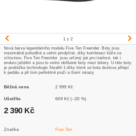
1
z 2
Nová barva legendárního modelu Five Ten Freerider.
Boty jsou
maximálně pohodlné a velmi prodyšné, díky kombinaci kůže se
síťovinou. Five Ten Freerider jsou určený jak pro trailové, tak i
enduro ježdění a jsou to velmi oblíbené boty mezi bikery. U této boty
je podrážka technologie Stealth 1-díky které se bota doslova přilepí
k pedálu a při tom perfektně pruží a tlumí nárazy
Běžná cena
2 999 Kč
Ušetříte
609 Kč
(–20 %)
2 390 Kč
Značka
Five Ten