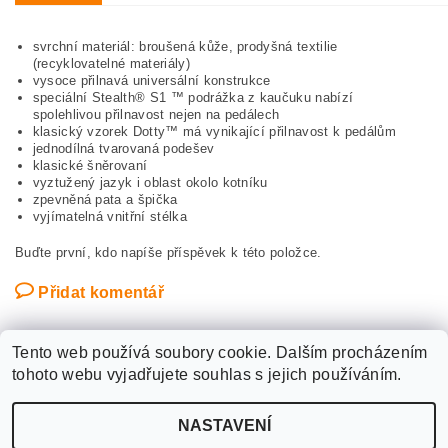
svrchní materiál: broušená kůže, prodyšná textilie
(recyklovatelné materiály)
vysoce přilnavá universální konstrukce
speciální Stealth® S1 ™ podrážka z kaučuku nabízí
spolehlivou přilnavost nejen na pedálech
klasický vzorek Dotty™ má vynikající přilnavost k pedálům
jednodílná tvarovaná podešev
klasické šněrovaní
vyztužený jazyk i oblast okolo kotníku
zpevněná pata a špička
vyjímatelná vnitřní stélka
Buďte první, kdo napíše příspěvek k této položce.
Přidat komentář
Tento web používá soubory cookie. Dalším procházením
tohoto webu vyjadřujete souhlas s jejich používáním.
Upravit nastavení
2026 ©
WANTED SPORT PARDUBICE
, všechna práva vyhrazena
NASTAVENÍ