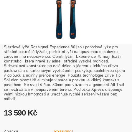
Sjezdové lyže Rossignol Experience 80 jsou pohodové lyže pro
středně pokročilé lyžaře, perfektní lyži na upravenou sjezdovku,
zároveň i na neupravenou. Oproti lyžím Experience 78 mají tužší
konstrukci, která hravě zvládne i středně vysoké rychlosti.
Sidewallová konstrukce po celé délce s jádrem z lehkého dřeva
paulownia a s karbonovým vyztužením poskytuje spolehlivou oporu
v oblouku a účinný přenos energie. Použitá technologie Drive Tip
Solution okamžitě eliminuje vibrace a poskytuje klidný kontakt s
povrchem. Se svojí šířkou 80mm pod vázáním a geometrií All Trail
se neztratí ani v neupraveném terénu. Podložka Xpress disponuje
velmi nízkou hmotností a umožňuje rychlé seřízení vázání bez
nářadí.
13 590 Kč
Značka
Rossignol