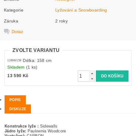
Kategorie
Lyžování a Snowboarding
Záruka
2 roky
Dotaz
ZVOLTE VARIANTU
Délka: 158 cm
12498/158
Skladem
(1 ks)
13 590 Kč
POPIS
DISKUZE
Konstrukce lyže :
Sidewalls
Jádro lyže:
Paulownia Woodcore
Vyztužení:
CARBON