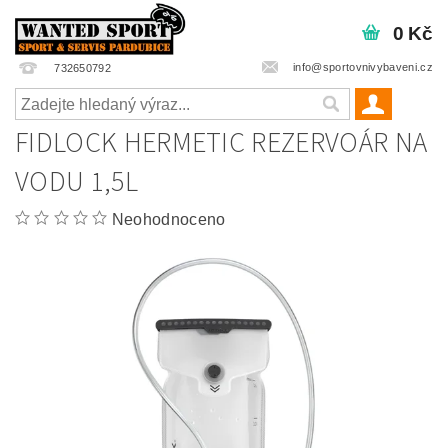
0 Kč
info@sportovnivybaveni.cz
732650792
FIDLOCK HERMETIC REZERVOÁR NA
VODU 1,5L
Neohodnoceno