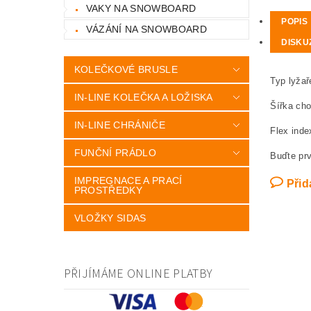
VAKY NA SNOWBOARD
POPIS
VÁZÁNÍ NA SNOWBOARD
DISKU
KOLEČKOVÉ BRUSLE
Typ lyžař
IN-LINE KOLEČKA A LOŽISKA
Šířka cho
IN-LINE CHRÁNIČE
Flex inde
FUNČNÍ PRÁDLO
Buďte prv
IMPREGNACE A PRACÍ
Přid
PROSTŘEDKY
VLOŽKY SIDAS
PŘIJÍMÁME ONLINE PLATBY