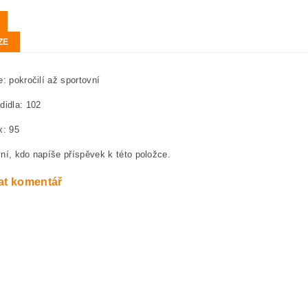
ZE
e: pokročilí až sportovní
didla: 102
x: 95
ní, kdo napíše příspěvek k této položce.
at komentář