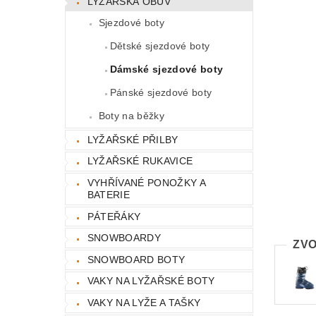
LYŽAŘSKÁ OBUV
Sjezdové boty
Dětské sjezdové boty
Dámské sjezdové boty
Pánské sjezdové boty
Boty na běžky
LYŽAŘSKÉ PŘILBY
LYŽAŘSKÉ RUKAVICE
VYHŘÍVANÉ PONOŽKY A
BATERIE
PÁTEŘÁKY
SNOWBOARDY
ZVO
SNOWBOARD BOTY
VAKY NA LYŽAŘSKÉ BOTY
VAKY NA LYŽE A TAŠKY