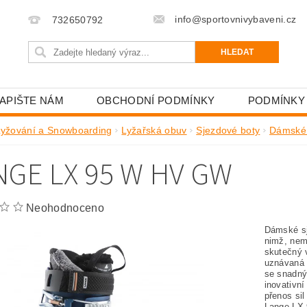
info@sportovnivybaveni.cz
732650792
APIŠTE NÁM
OBCHODNÍ PODMÍNKY
PODMÍNKY
Lyžování a Snowboarding
Lyžařská obuv
Sjezdové boty
Dámské 
NGE LX 95 W HV GW
Neohodnoceno
Dámské s
nimž, nem
skutečný 
uznávaná ř
se snadný
inovativní
přenos sil
Lange LX 