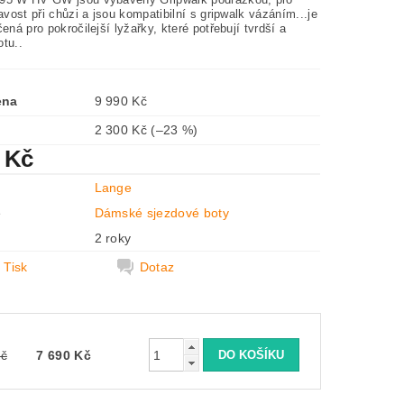
navost při chůzi a jsou kompatibilní s gripwalk vázáním...je
čená pro pokročilejší lyžařky, které potřebují tvrdší a
otu..
ena
9 990 Kč
2 300 Kč
(–23 %)
 Kč
Lange
e
Dámské sjezdové boty
2 roky
Tisk
Dotaz
Kč
7 690 Kč