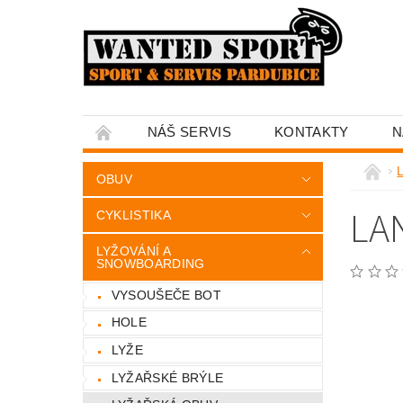
NÁŠ SERVIS
KONTAKTY
N
OBUV
LA
CYKLISTIKA
LYŽOVÁNÍ A
SNOWBOARDING
VYSOUŠEČE BOT
HOLE
LYŽE
LYŽAŘSKÉ BRÝLE