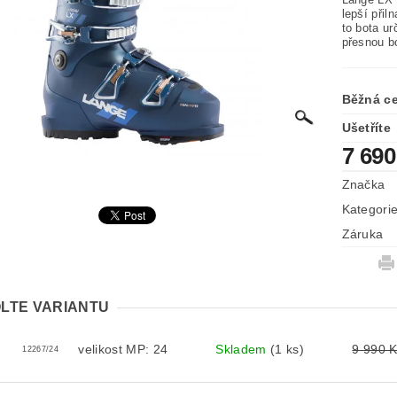
lepší přil
to bota ur
přesnou b
Běžná c
Ušetříte
7 690
Značka
Kategori
Záruka
LTE VARIANTU
velikost MP: 24
Skladem
(1 ks)
9 990 
12267/24