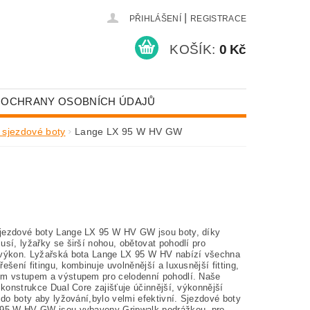
|
PŘIHLÁŠENÍ
REGISTRACE
KOŠÍK:
0 Kč
 OCHRANY OSOBNÍCH ÚDAJŮ
sjezdové boty
Lange LX 95 W HV GW
jezdové boty
Lange LX 95 W HV GW jsou boty, díky
usí,
lyžařky se širší nohou, obětovat pohodlí pro
výkon. Lyžařská bota Lange LX 95 W HV nabízí všechna
ešení fitingu, kombinuje uvolněnější a luxusnější fitting,
m vstupem a výstupem pro celodenní pohodlí. Naše
 konstrukce Dual Core zajišťuje účinnější, výkonnější
 do boty aby lyžování,bylo velmi efektivní. Sjezdové boty
95 W HV GW jsou vybaveny Gripwalk podrážkou, pro