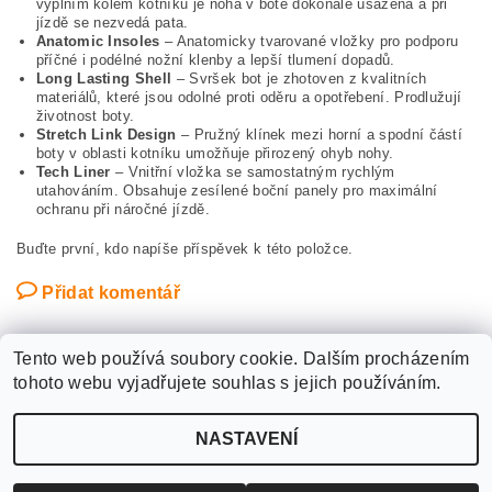
výplním kolem kotníku je noha v botě dokonale usazená a při
jízdě se nezvedá pata.
Anatomic Insoles
– Anatomicky tvarované vložky pro podporu
příčné i podélné nožní klenby a lepší tlumení dopadů.
Long Lasting Shell
– Svršek bot je zhotoven z kvalitních
materiálů, které jsou odolné proti oděru a opotřebení. Prodlužují
životnost boty.
Stretch Link Design
– Pružný klínek mezi horní a spodní částí
boty v oblasti kotníku umožňuje přirozený ohyb nohy.
Tech Liner
– Vnitřní vložka se samostatným rychlým
utahováním. Obsahuje zesílené boční panely pro maximální
ochranu při náročné jízdě.
Buďte první, kdo napíše příspěvek k této položce.
Přidat komentář
Tento web používá soubory cookie. Dalším procházením
tohoto webu vyjadřujete souhlas s jejich používáním.
Upravit nastavení
2026 ©
WANTED SPORT PARDUBICE
, všechna práva vyhrazena
NASTAVENÍ
cookies