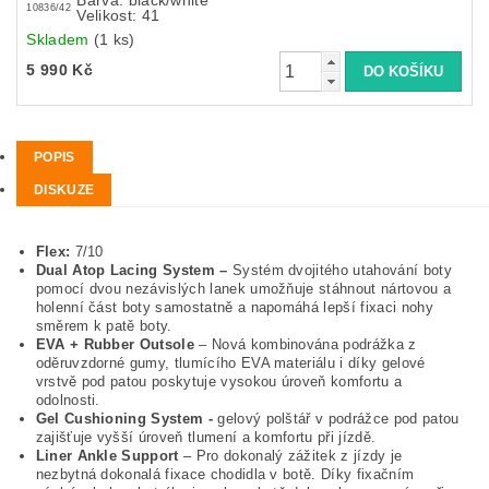
Barva: black/white
10836/42
Velikost: 41
Skladem
(1 ks)
5 990 Kč
POPIS
DISKUZE
Flex:
7/10
Dual Atop Lacing System –
Systém dvojitého utahování boty
pomocí dvou nezávislých lanek umožňuje stáhnout nártovou a
holenní část boty samostatně a napomáhá lepší fixaci nohy
směrem k patě boty.
EVA + Rubber Outsole
– Nová kombinována podrážka z
oděruvzdorné gumy, tlumícího EVA materiálu i díky gelové
vrstvě pod patou poskytuje vysokou úroveň komfortu a
odolnosti.
Gel Cushioning System -
gelový polštář v podrážce pod patou
zajišťuje vyšší úroveň tlumení a komfortu při jízdě.
Liner Ankle Support
– Pro dokonalý zážitek z jízdy je
nezbytná dokonalá fixace chodidla v botě. Díky fixačním