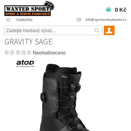
0 Kč
info@sportovnivybaveni.cz
732650792
GRAVITY SAGE
Neohodnoceno