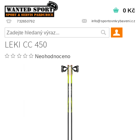
0 Kč
info@sportovnivybaveni.cz
732650792
LEKI CC 450
Neohodnoceno