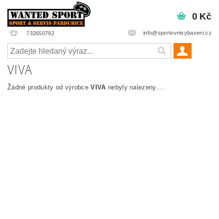
0 Kč
info@sportovnivybaveni.cz
732650792
VIVA
Žádné produkty od výrobce
VIVA
nebyly nalezeny....