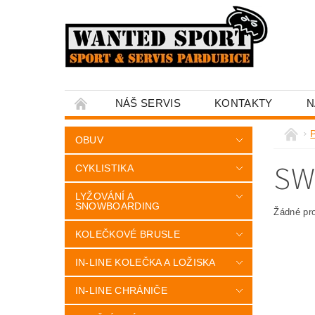
NÁŠ SERVIS
KONTAKTY
N
OBUV
SW
CYKLISTIKA
LYŽOVÁNÍ A
SNOWBOARDING
Žádné pr
KOLEČKOVÉ BRUSLE
IN-LINE KOLEČKA A LOŽISKA
IN-LINE CHRÁNIČE