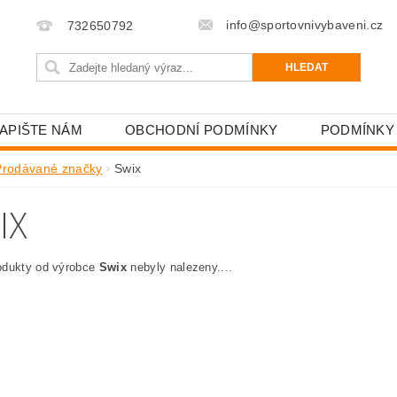
info@sportovnivybaveni.cz
732650792
APIŠTE NÁM
OBCHODNÍ PODMÍNKY
PODMÍNKY
Prodávané značky
Swix
IX
odukty od výrobce
Swix
nebyly nalezeny....