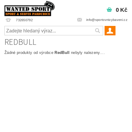
0 Kč
info@sportovnivybaveni.cz
732650792
REDBULL
Žádné produkty od výrobce
RedBull
nebyly nalezeny....