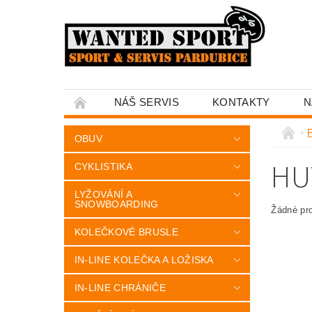
NÁŠ SERVIS
KONTAKTY
N
OBUV
HU
CYKLISTIKA
LYŽOVÁNÍ A
SNOWBOARDING
Žádné pr
KOLEČKOVÉ BRUSLE
IN-LINE KOLEČKA A LOŽISKA
IN-LINE CHRÁNIČE