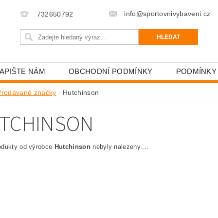
info@sportovnivybaveni.cz
732650792
APIŠTE NÁM
OBCHODNÍ PODMÍNKY
PODMÍNKY
Prodávané značky
Hutchinson
TCHINSON
odukty od výrobce
Hutchinson
nebyly nalezeny....