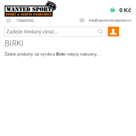
0 Kč
info@sportovnivybaveni.cz
732650792
BIRKI
Žádné produkty od výrobce
Birki
nebyly nalezeny....