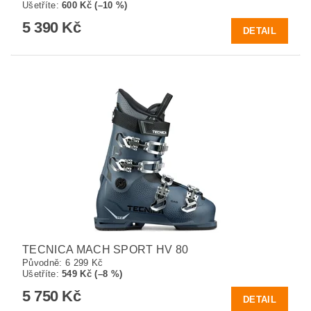
Ušetříte
:
600 Kč (–10 %)
5 390 Kč
DETAIL
TECNICA MACH SPORT HV 80
Původně:
6 299 Kč
Ušetříte
:
549 Kč (–8 %)
5 750 Kč
DETAIL