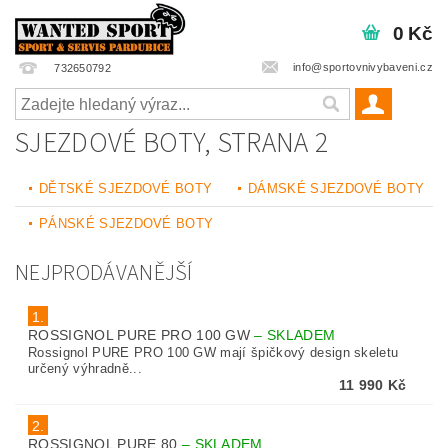
0 Kč
info@sportovnivybaveni.cz
732650792
SJEZDOVÉ BOTY
, STRANA 2
DĚTSKÉ SJEZDOVÉ BOTY
DÁMSKÉ SJEZDOVÉ BOTY
PÁNSKÉ SJEZDOVÉ BOTY
NEJPRODÁVANĚJŠÍ
1.
ROSSIGNOL PURE PRO 100 GW
–
SKLADEM
Rossignol PURE PRO 100 GW mají špičkový design skeletu
určený výhradně...
11 990 Kč
2.
ROSSIGNOL PURE 80
–
SKLADEM