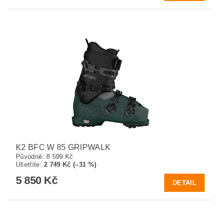
K2 BFC W 85 GRIPWALK
Původně:
8 599 Kč
Ušetříte
:
2 749 Kč (–31 %)
5 850 Kč
DETAIL