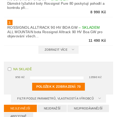
Dámské lyžařské boty Rossignol Pure 80 poskytují pohodlí a
kontrolu při...
8 990 Kč
3.
ROSSIGNOL ALLTRACK 90 HV BOA GW
–
SKLADEM
ALL MOUNTAIN bota Rossignol Alltrack 90 HV Boa GW pro
objevování všech...
11 490 Kč
ZOBRAZIT VÍCE
NA SKLADĚ
950
Kč
13590
Kč
POLOŽEK K ZOBRAZENÍ:
70
FILTR PODLE PARAMETRŮ, VLASTNOSTÍ A VÝROBCŮ
NEJLEVNĚJŠÍ
NEJDRAŽŠÍ
NEJPRODÁVANĚJŠÍ
ABECEDNĚ