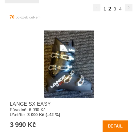
2
1
3
4
70
položek celkem
LANGE SX EASY
Původně:
6 990 Kč
Ušetříte
:
3 000 Kč (–42 %)
3 990 Kč
DETAIL